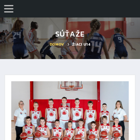
SÚŤAŽE
DOMOV
ŽIACI U14