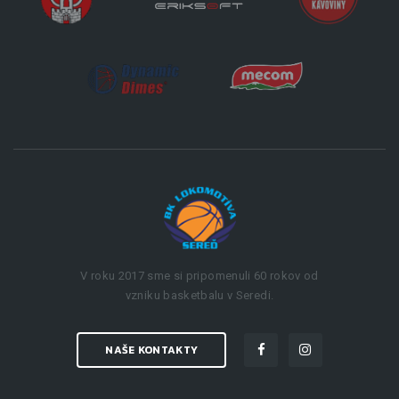
V roku 2017 sme si pripomenuli 60 rokov od
vzniku basketbalu v Seredi.
NAŠE KONTAKTY