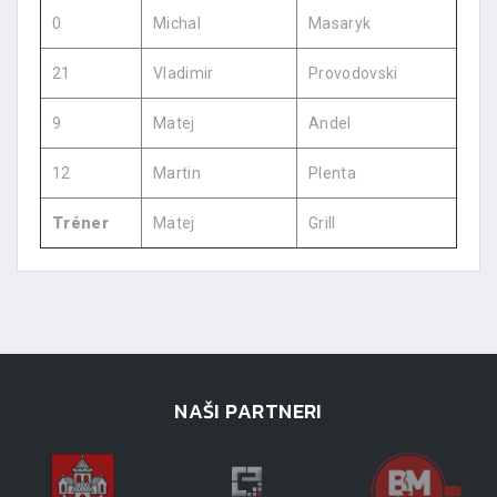
0
Michal
Masaryk
21
Vladimir
Provodovski
9
Matej
Andel
12
Martin
Plenta
Tréner
Matej
Grill
NAŠI PARTNERI