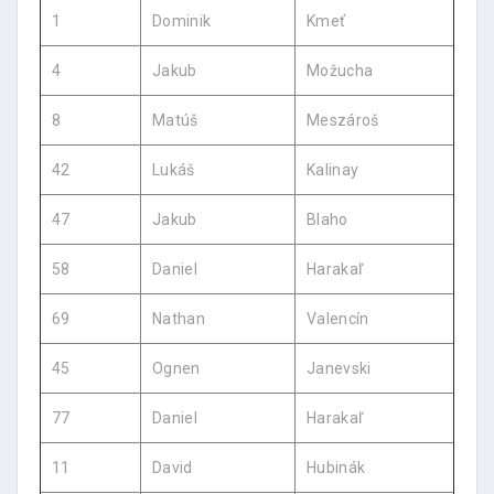
1
Dominik
Kmeť
4
Jakub
Možucha
8
Matúš
Meszároš
42
Lukáš
Kalinay
47
Jakub
Blaho
58
Daniel
Harakaľ
69
Nathan
Valencín
45
Ognen
Janevski
77
Daniel
Harakaľ
11
David
Hubinák