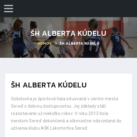
ŠH ALBERTA KÚDELU
DOMOV
ŠH ALBERTA KÚDELU
ŠH ALBERTA KÚDELU
Sokolovňa je športová hala situovaná v centre mesta
Sereď s dobrou dostupnosťou. Jej základy stáli
rozostavané už niekoľko rokov. V roku 2013 bola
mestom Sereď dokončená a slávnostne odovzdaná do
užívania klubu AŠK Lokomotíva Sereď.