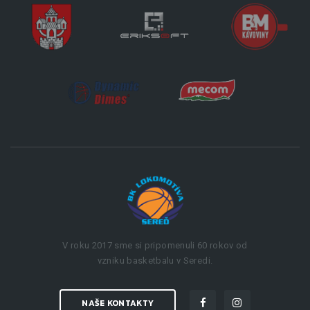
V roku 2017 sme si pripomenuli 60 rokov od
vzniku basketbalu v Seredi.
NAŠE KONTAKTY