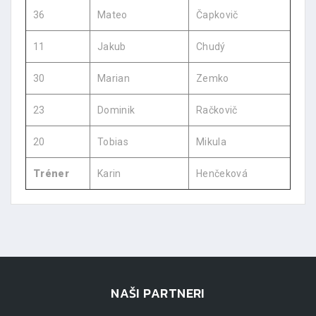
36
Mateo
Čapkovič
11
Jakub
Chudý
30
Marian
Zemko
23
Dominik
Račkovič
20
Tobias
Mikula
Tréner
Karin
Henčeková
NAŠI PARTNERI